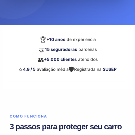
🏆
+10 anos
de experiência
🤝
15 seguradoras
parceiras
👥
+5.000 clientes
atendidos
⭐
🛡️
4.9 / 5
avaliação média
Registrada na
SUSEP
COMO FUNCIONA
3 passos para proteger seu carro