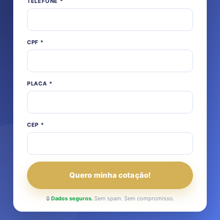
TELEFONE
*
MARCA
MARCA
CPF
*
PLACA
*
CEP
*
Quero minha cotação!
🔒
Dados seguros.
Sem spam. Sem compromisso.