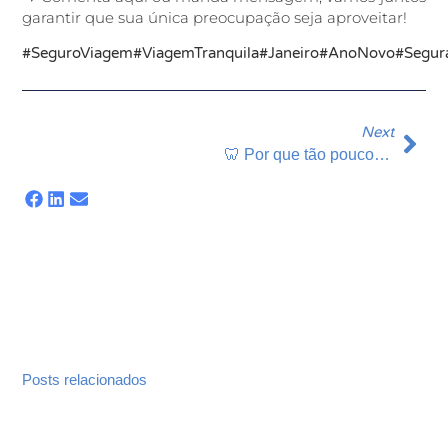
garantir que sua única preocupação seja aproveitar!
#SeguroViagem
#ViagemTranquila
#Janeiro
#AnoNovo
#Segur
Next
🦷 Por que tão poucos brasileiros têm plano odontológico?
Posts relacionados