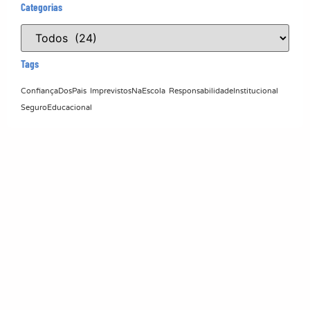
Categorias
Tags
ConfiançaDosPais
ImprevistosNaEscola
ResponsabilidadeInstitucional
SeguroEducacional