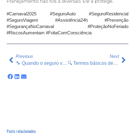
Planejamento não tira a diversão. Ele a protege.
#Carnaval2025
#SeguroAuto
#SeguroResidencial
#SeguroViagem
#Assistência24h
#Prevenção
#SegurançaNoCarnaval
#ProteçãoNoFeriado
#RiscosAumentam
#FoliaComConsciência
Previous
Next
🔧 Quando o seguro vira herói…
🔍 Termos básicos de seguro explicados de forma simples.
Posts relacionados