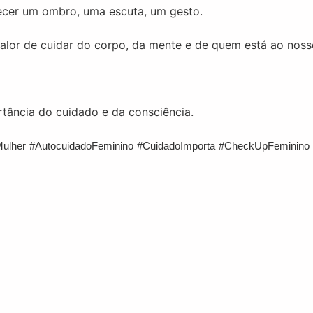
recer um ombro, uma escuta, um gesto.
valor de cuidar do corpo, da mente e de quem está ao noss
tância do cuidado e da consciência.
ulher
#AutocuidadoFeminino
#CuidadoImporta
#CheckUpFeminino