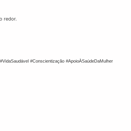
o redor.
#VidaSaudável
#Conscientização
#ApoioÀSaúdeDaMulher